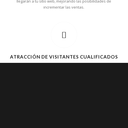
llegarán a tu sitio web, mejorando las posibilidades de
incrementar las ventas.
ATRACCIÓN DE VISITANTES CUALIFICADOS
Al lograr una posición destacada en los resultados de
búsqueda, se atrae a usuarios que están genuinamente
interesados en los productos o servicios ofrecidos. Esto
aumenta las oportunidades de conversiones y ventas.